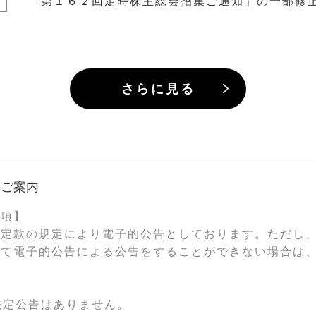
「第１６２回定時株主総会招集ご通知」の一部修
さらに見る
のご案内
事項】
、定款の規定により電子的公告としております。ただし
って電子的公告による公告をすることができない場合は
法定公告はありません。