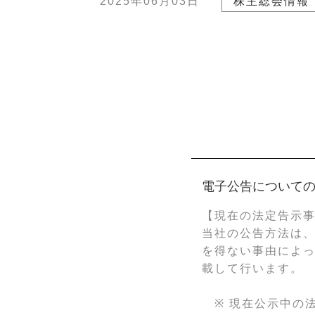
2025年06月03日
株主総会情報
電子公告について
【現在の法定告示
当社の公告方法は
を得ない事由によ
載して行います。
※ 現在公示中の